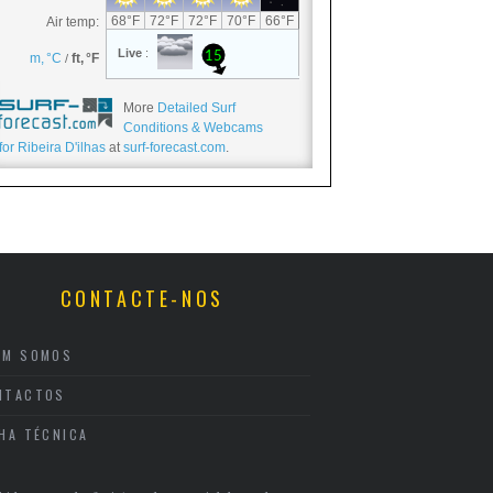
More
Detailed Surf
Conditions & Webcams
for Ribeira D'ilhas
at
surf-forecast.com
.
CONTACTE-NOS
EM SOMOS
NTACTOS
CHA TÉCNICA