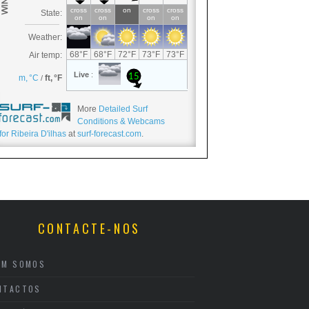
More
Detailed Surf
Conditions & Webcams
for Ribeira D'ilhas
at
surf-forecast.com
.
CONTACTE-NOS
EM SOMOS
NTACTOS