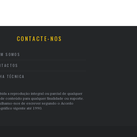
CONTACTE-NOS
EM SOMOS
NTACTOS
CHA TÉCNICA
bida a reprodução integral ou parcial de qualquer
 de conteúdo para qualquer finalidade ou suporte.
ulhamo-nos de escrever segundo o Acordo
gráfico vigente até 1990.