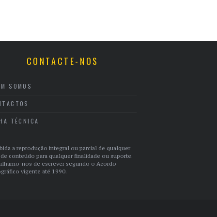
CONTACTE-NOS
EM SOMOS
NTACTOS
CHA TÉCNICA
bida a reprodução integral ou parcial de qualquer
 de conteúdo para qualquer finalidade ou suporte.
ulhamo-nos de escrever segundo o Acordo
gráfico vigente até 1990.