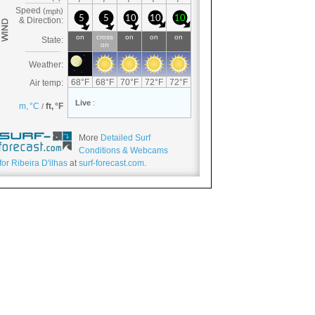
More
Detailed Surf
Conditions & Webcams
for Ribeira D'ilhas
at
surf-forecast.com
.