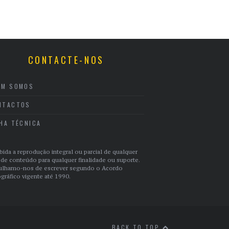
CONTACTE-NOS
EM SOMOS
NTACTOS
CHA TÉCNICA
bida a reprodução integral ou parcial de qualquer
 de conteúdo para qualquer finalidade ou suporte.
ulhamo-nos de escrever segundo o Acordo
gráfico vigente até 1990.
BACK TO TOP