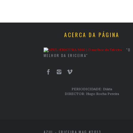
ACERCA DA PÁGINA
"O
MELHOR DA ERICEIRA"
PERIODICIDADE: Diária
DIRECTOR: Hugo Rocha Pereira
AZUL - ERICEIRA MAG #2013