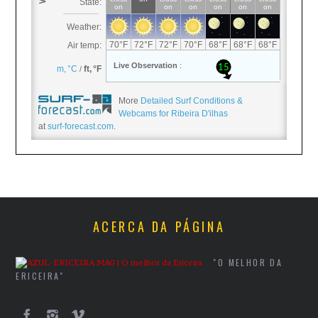
More
Detailed Surf Conditions &
Webcams for Ribeira D'ilhas
at
surf-forecast.com
.
ACERCA DA PÁGINA
"O MELHOR DA
ERICEIRA"