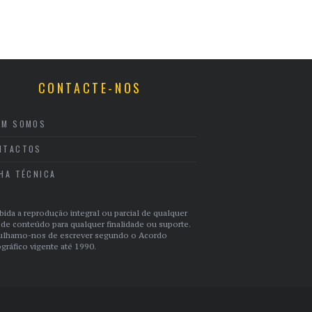
CONTACTE-NOS
EM SOMOS
NTACTOS
CHA TÉCNICA
bida a reprodução integral ou parcial de qualquer
 de conteúdo para qualquer finalidade ou suporte.
ulhamo-nos de escrever segundo o Acordo
gráfico vigente até 1990.