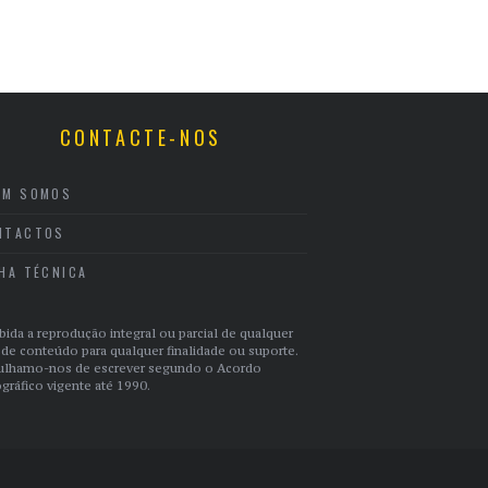
CONTACTE-NOS
EM SOMOS
NTACTOS
CHA TÉCNICA
bida a reprodução integral ou parcial de qualquer
 de conteúdo para qualquer finalidade ou suporte.
ulhamo-nos de escrever segundo o Acordo
gráfico vigente até 1990.