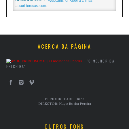
Webcams for Ribeira D'ilhas
at
surf-forecast.com
.
ACERCA DA PÁGINA
"O MELHOR DA
ERICEIRA"
PERIODICIDADE: Diária
DIRECTOR: Hugo Rocha Pereira
OUTROS TONS