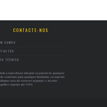
CONTACTE-NOS
EM SOMOS
NTACTOS
CHA TÉCNICA
bida a reprodução integral ou parcial de qualquer
 de conteúdo para qualquer finalidade ou suporte.
ulhamo-nos de escrever segundo o Acordo
gráfico vigente até 1990.