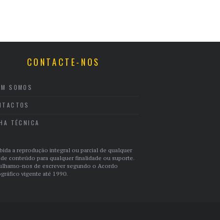
CONTACTE-NOS
EM SOMOS
NTACTOS
CHA TÉCNICA
bida a reprodução integral ou parcial de qualquer
 de conteúdo para qualquer finalidade ou suporte.
ulhamo-nos de escrever segundo o Acordo
gráfico vigente até 1990.