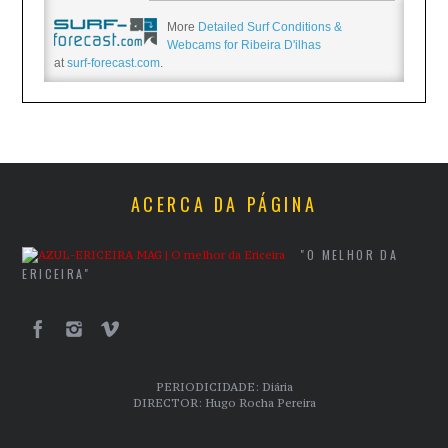
More
Detailed Surf Conditions &
Webcams for Ribeira D'ilhas
at
surf-forecast.com
.
ACERCA DA PÁGINA
"O MELHOR DA
ERICEIRA"
PERIODICIDADE: Diária
DIRECTOR: Hugo Rocha Pereira