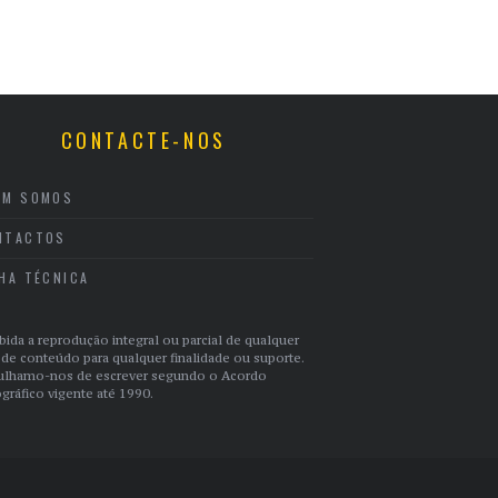
CONTACTE-NOS
EM SOMOS
NTACTOS
CHA TÉCNICA
bida a reprodução integral ou parcial de qualquer
 de conteúdo para qualquer finalidade ou suporte.
ulhamo-nos de escrever segundo o Acordo
gráfico vigente até 1990.