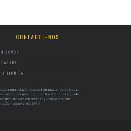
CONTACTE-NOS
EM SOMOS
NTACTOS
CHA TÉCNICA
bida a reprodução integral ou parcial de qualquer
 de conteúdo para qualquer finalidade ou suporte.
ulhamo-nos de escrever segundo o Acordo
gráfico vigente até 1990.