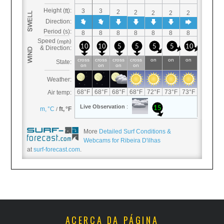
More
Detailed Surf Conditions &
Webcams for Ribeira D'ilhas
at
surf-forecast.com
.
ACERCA DA PÁGINA