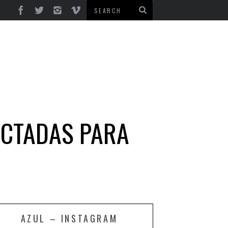
ECTADAS PARA
AZUL – INSTAGRAM