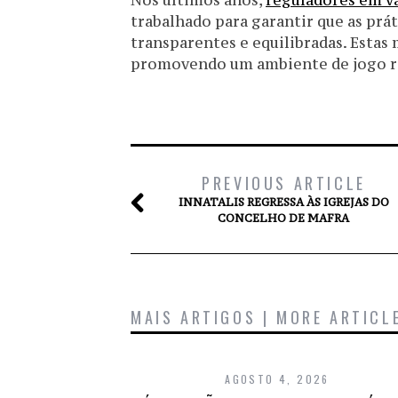
Nos últimos anos,
reguladores em vá
trabalhado para garantir que as prá
transparentes e equilibradas. Estas
promovendo um ambiente de jogo r
PREVIOUS ARTICLE
INNATALIS REGRESSA ÀS IGREJAS DO
CONCELHO DE MAFRA
MAIS ARTIGOS | MORE ARTICL
AGOSTO 4, 2026