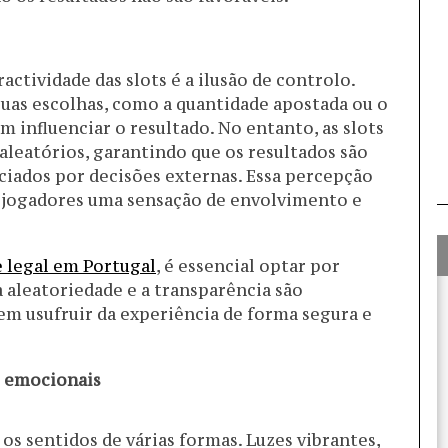
actividade das slots é a ilusão de controlo.
suas escolhas, como a quantidade apostada ou o
 influenciar o resultado. No entanto, as slots
eatórios, garantindo que os resultados são
ciados por decisões externas. Essa percepção
os jogadores uma sensação de envolvimento e
e legal em Portugal
, é essencial optar por
 aleatoriedade e a transparência são
em usufruir da experiência de forma segura e
s emocionais
 os sentidos de várias formas. Luzes vibrantes,