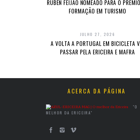
RÚBEN FEIJÃO NOMEADO PARA O PRÉMIO
FORMAÇÃO EM TURISMO
JULHO 27, 2026
A VOLTA A PORTUGAL EM BICICLETA V
PASSAR PELA ERICEIRA E MAFRA
ACERCA DA PÁGINA
"O
MELHOR DA ERICEIRA"