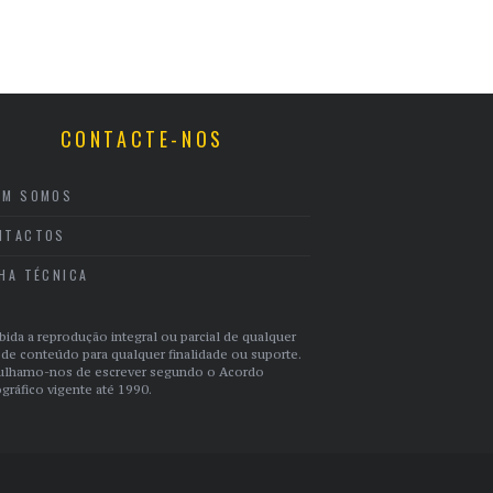
CONTACTE-NOS
EM SOMOS
NTACTOS
CHA TÉCNICA
bida a reprodução integral ou parcial de qualquer
 de conteúdo para qualquer finalidade ou suporte.
ulhamo-nos de escrever segundo o Acordo
gráfico vigente até 1990.