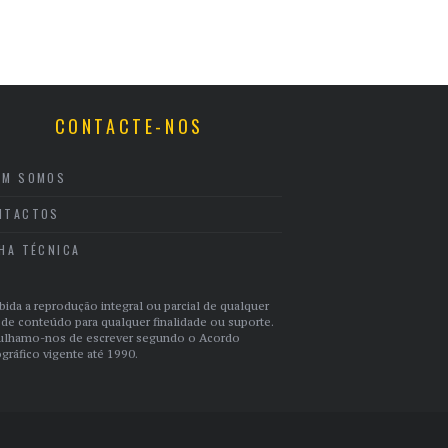
CONTACTE-NOS
EM SOMOS
NTACTOS
CHA TÉCNICA
bida a reprodução integral ou parcial de qualquer
 de conteúdo para qualquer finalidade ou suporte.
ulhamo-nos de escrever segundo o Acordo
gráfico vigente até 1990.