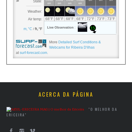
More
Detailed Surf Conditions &
Webcams for Ribeira D'ilhas
at
surf-forecast.com
.
ACERCA DA PÁGINA
"O MELHOR DA
ERICEIRA"