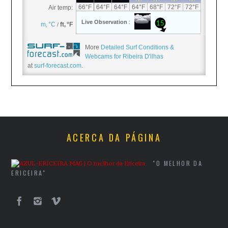
More
Detailed Surf Conditions &
Webcams for Ribeira D'ilhas
at
surf-forecast.com
.
ACERCA DA PÁGINA
"O MELHOR DA
ERICEIRA"