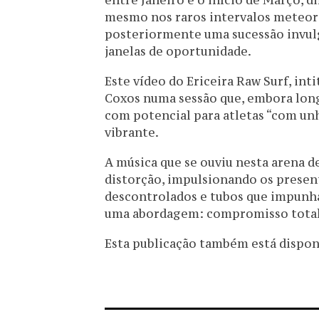
entre Janeiro e o início de Março, dif
mesmo nos raros intervalos meteor
posteriormente uma sucessão invul
janelas de oportunidade.
Este vídeo do Ericeira Raw Surf, int
Coxos numa sessão que, embora lon
com potencial para atletas “com unh
vibrante.
A música que se ouviu nesta arena d
distorção, impulsionando os presen
descontrolados e tubos que impunham
uma abordagem: compromisso total
Esta publicação também está disponív