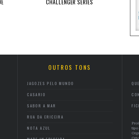
DE
CHALLENGER SERIES
OUTROS TONS
JAGOZES PELO MUNDO
QU
CASARIO
CO
SABOR A MAR
FI
RUA DA ERICEIRA
Proi
NOTA AZUL
tipo
Org
Orto