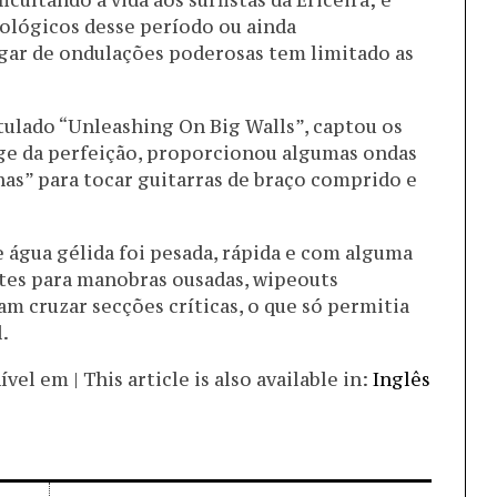
icultando a vida aos surfistas da Ericeira; e
ológicos desse período ou ainda
gar de ondulações poderosas tem limitado as
itulado “Unleashing On Big Walls”, captou os
ge da perfeição, proporcionou algumas ondas
as” para tocar guitarras de braço comprido e
e água gélida foi pesada, rápida e com alguma
tes para manobras ousadas, wipeouts
 cruzar secções críticas, o que só permitia
.
el em | This article is also available in:
Inglês