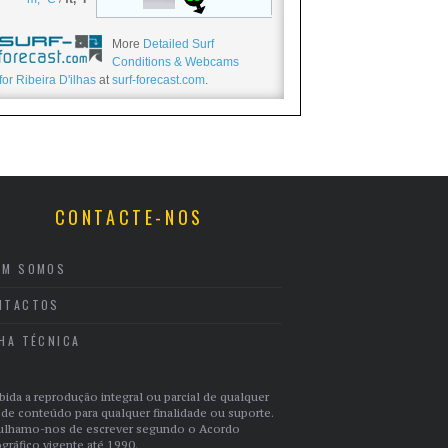
More
Detailed Surf
Conditions & Webcams
for Ribeira D'ilhas
at
surf-forecast.com
.
CONTACTE-NOS
EM SOMOS
NTACTOS
CHA TÉCNICA
bida a reprodução integral ou parcial de qualquer
 de conteúdo para qualquer finalidade ou suporte.
ulhamo-nos de escrever segundo o Acordo
gráfico vigente até 1990.