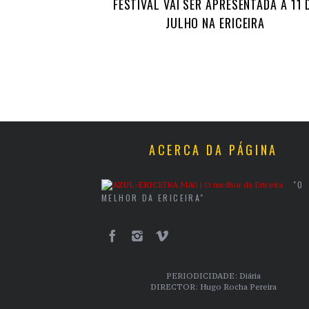
FESTIVAL VAI SER APRESENTADA A 11 
JULHO NA ERICEIRA
ACERCA DA PÁGINA
"O
MELHOR DA ERICEIRA"
PERIODICIDADE: Diária
DIRECTOR: Hugo Rocha Pereira