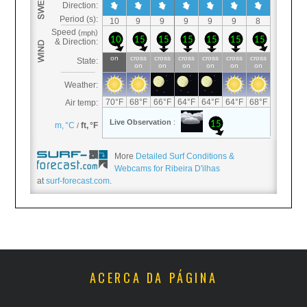
More
Detailed Surf Conditions &
Webcams for Ribeira D'ilhas
at
surf-forecast.com
.
ACERCA DA PÁGINA