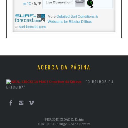
More
Detailed Surf Conditions &
Webcams for Ribeira D'ilhas
at
surf-forecast.com
.
ACERCA DA PÁGINA
"O MELHOR DA
ERICEIRA"
PERIODICIDADE: Diária
DIRECTOR: Hugo Rocha Pereira