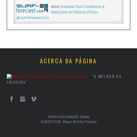
More
Detailed Surf Conditions &
Webcams for Ribeira D'ilhas
at
surf-forecast.com
.
ACERCA DA PÁGINA
"O MELHOR DA
ERICEIRA"
PERIODICIDADE: Diária
DIRECTOR: Hugo Rocha Pereira