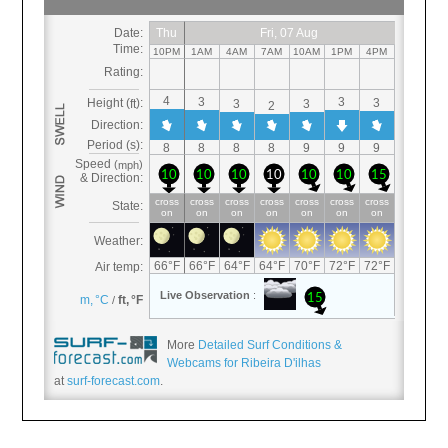
More
Detailed Surf Conditions &
Webcams for Ribeira D'ilhas
at
surf-forecast.com
.