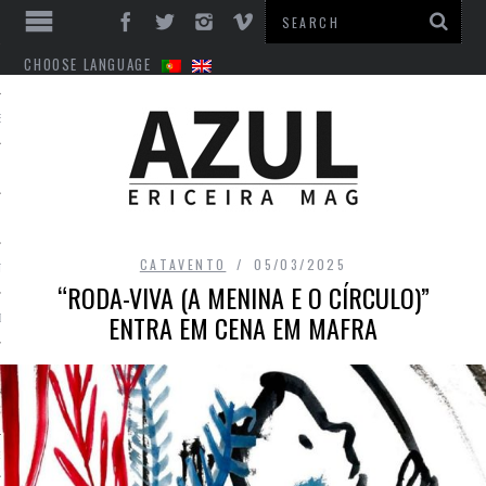
CHOOSE LANGUAGE
ES
CATAVENTO
05/03/2025
TO
“RODA-VIVA (A MENINA E O CÍRCULO)”
ENTRA EM CENA EM MAFRA
DE
INTS
EM