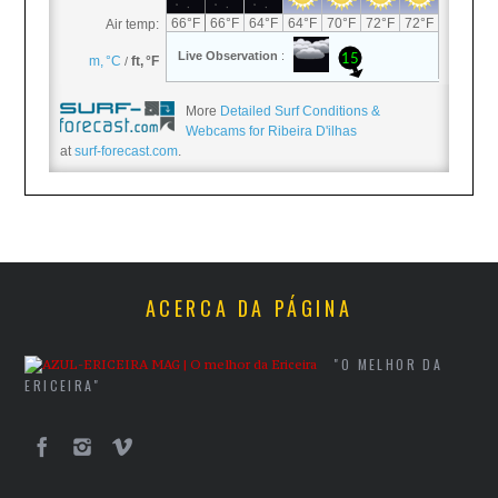
More
Detailed Surf Conditions &
Webcams for Ribeira D'ilhas
at
surf-forecast.com
.
ACERCA DA PÁGINA
"O MELHOR DA
ERICEIRA"