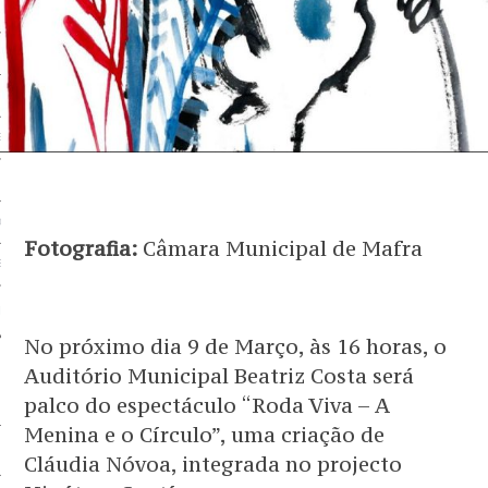
 BEM
BEM
EM
G
OS SERVIÇOS
Fotografia:
Câmara Municipal de Mafra
EM
 PARCEIRO
No próximo dia 9 de Março, às 16 horas, o
Auditório Municipal Beatriz Costa será
palco do espectáculo “Roda Viva – A
Menina e o Círculo”, uma criação de
Cláudia Nóvoa, integrada no projecto