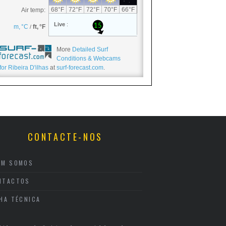
More
Detailed Surf
Conditions & Webcams
for Ribeira D'ilhas
at
surf-forecast.com
.
CONTACTE-NOS
EM SOMOS
NTACTOS
CHA TÉCNICA