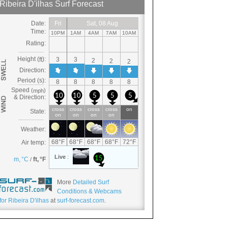
More
Detailed Surf
Conditions & Webcams
for Ribeira D'ilhas
at
surf-forecast.com
.