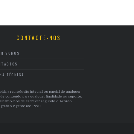
CONTACTE-NOS
EM SOMOS
NTACTOS
CHA TÉCNICA
bida a reprodução integral ou parcial de qualquer
 de conteúdo para qualquer finalidade ou suporte.
ulhamo-nos de escrever segundo o Acordo
gráfico vigente até 1990.