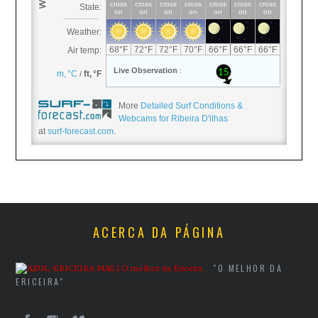
More
Detailed Surf Conditions &
Webcams for Ribeira D'ilhas
at
surf-forecast.com
.
ACERCA DA PÁGINA
"O MELHOR DA
ERICEIRA"