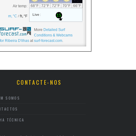
More
Detailed Surf
Conditions & Webcams
for Ribeira D'ilhas
at
surf-forecast.com
.
CONTACTE-NOS
EM SOMOS
NTACTOS
CHA TÉCNICA