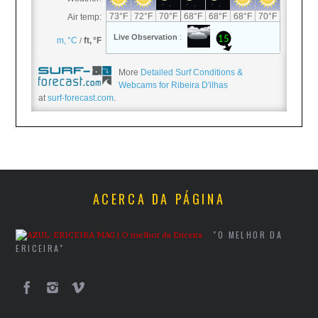
More
Detailed Surf Conditions &
Webcams for Ribeira D'ilhas
at
surf-forecast.com
.
ACERCA DA PÁGINA
"O MELHOR DA
ERICEIRA"