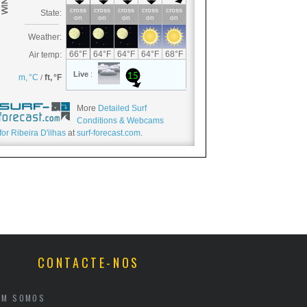
More
Detailed Surf
Conditions & Webcams
for Ribeira D'ilhas
at
surf-forecast.com
.
CONTACTE-NOS
EM SOMOS