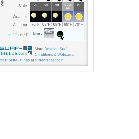
More
Detailed Surf
Conditions & Webcams
for Ribeira D'ilhas
at
surf-forecast.com
.