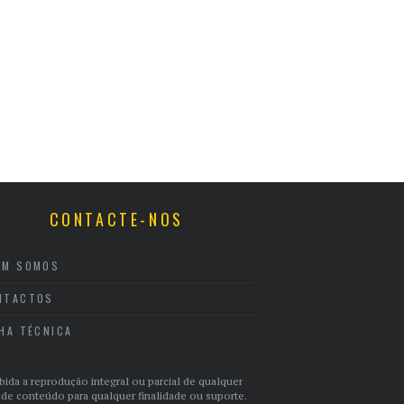
CONTACTE-NOS
EM SOMOS
NTACTOS
CHA TÉCNICA
bida a reprodução integral ou parcial de qualquer
 de conteúdo para qualquer finalidade ou suporte.