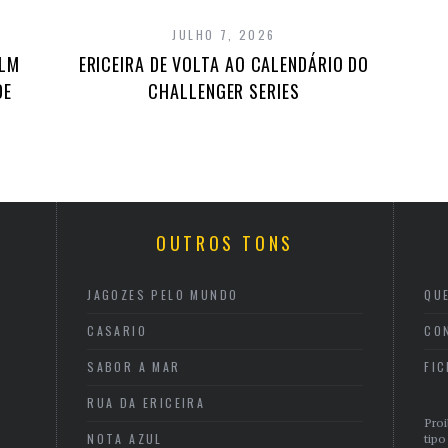
JULHO 7, 2026
ILM
ERICEIRA DE VOLTA AO CALENDÁRIO DO
DE
CHALLENGER SERIES
OUTROS TONS
JAGOZES PELO MUNDO
QU
CASARIO
CO
SABOR A MAR
FI
RUA DA ERICEIRA
Proi
NOTA AZUL
tipo