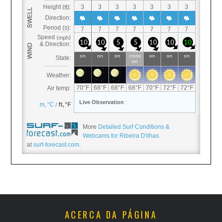
More
Detailed Surf Conditions &
Webcams for Ribeira D'ilhas
at
surf-forecast.com
.
ACERCA DA PÁGINA