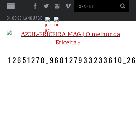
CHOOSE LANGUAGE
12651278_968127933233610_2