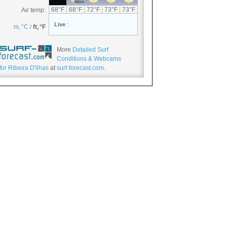
More
Detailed Surf
Conditions & Webcams
for Ribeira D'ilhas
at
surf-forecast.com
.