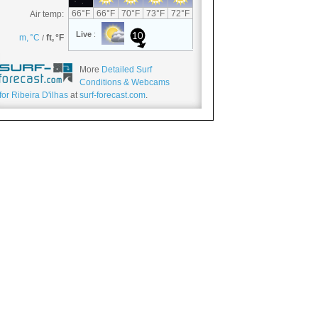
More
Detailed Surf
Conditions & Webcams
for Ribeira D'ilhas
at
surf-forecast.com
.