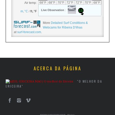
More
Detailed Surf Conditions &
Webcams for Ribeira D'ilhas
at
surf-forecast.com
.
ACERCA DA PÁGINA
"O MELHOR DA
ERICEIRA"