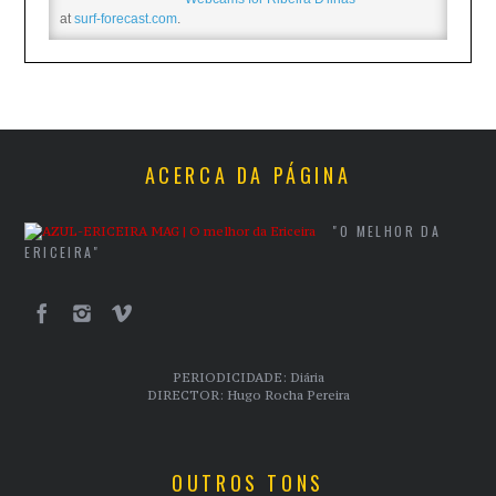
at
surf-forecast.com
.
ACERCA DA PÁGINA
"O MELHOR DA
ERICEIRA"
PERIODICIDADE: Diária
DIRECTOR: Hugo Rocha Pereira
OUTROS TONS