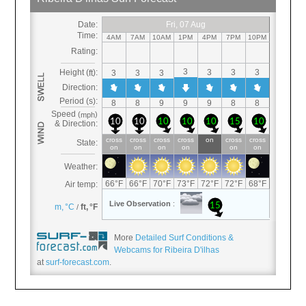
More
Detailed Surf Conditions &
Webcams for Ribeira D'ilhas
at
surf-forecast.com
.