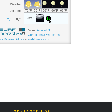
More
Detailed Surf
Conditions & Webcams
for Ribeira D'ilhas
at
surf-forecast.com
.