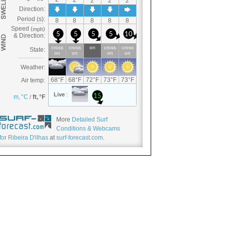
More
Detailed Surf
Conditions & Webcams
for Ribeira D'ilhas
at
surf-forecast.com
.