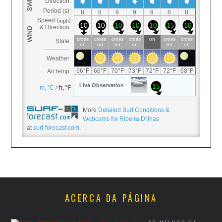
More
Detailed Surf Conditions &
Webcams for Ribeira D'ilhas
at
surf-forecast.com
.
ACERCA DA PÁGINA