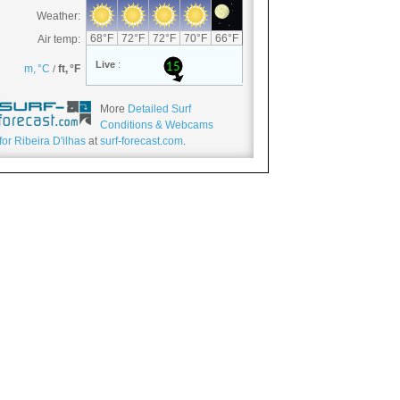
More
Detailed Surf
Conditions & Webcams
for Ribeira D'ilhas
at
surf-forecast.com
.