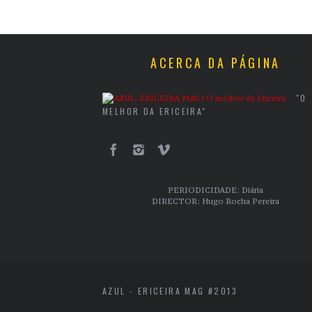
ACERCA DA PÁGINA
"O
MELHOR DA ERICEIRA"
PERIODICIDADE: Diária
DIRECTOR: Hugo Rocha Pereira
AZUL - ERICEIRA MAG #2013