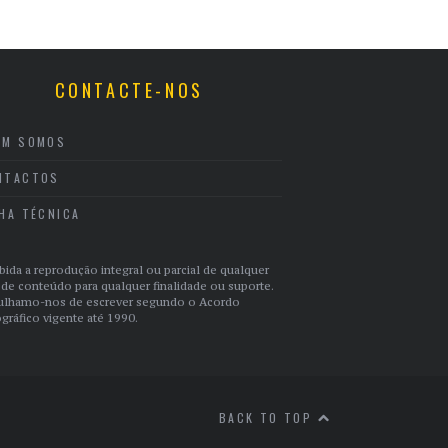
CONTACTE-NOS
EM SOMOS
NTACTOS
CHA TÉCNICA
bida a reprodução integral ou parcial de qualquer
 de conteúdo para qualquer finalidade ou suporte.
ulhamo-nos de escrever segundo o Acordo
gráfico vigente até 1990.
BACK TO TOP