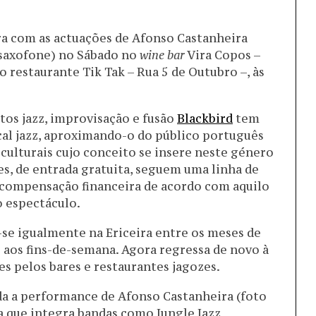
ira com as actuações de Afonso Castanheira
(saxofone) no Sábado no
wine bar
Vira Copos –
no restaurante Tik Tak – Rua 5 de Outubro –, às
tos jazz, improvisação e fusão
Blackbird
tem
cal jazz, aproximando-o do público português
culturais cujo conceito se insere neste género
es, de entrada gratuita, seguem uma linha de
 compensação financeira de acordo com aquilo
o espectáculo.
-se igualmente na Ericeira entre os meses de
 aos fins-de-semana. Agora regressa de novo à
es pelos bares e restaurantes jagozes.
a a performance de Afonso Castanheira (foto
oa que integra bandas como Jungle Jazz