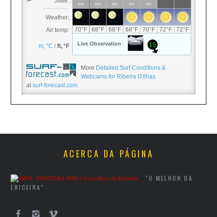
More
Detailed Surf Conditions &
Webcams for Ribeira D'ilhas
at
surf-forecast.com
.
ACERCA DA PÁGINA
"O MELHOR DA
ERICEIRA"