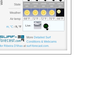
More
Detailed Surf
Conditions & Webcams
for Ribeira D'ilhas
at
surf-forecast.com
.