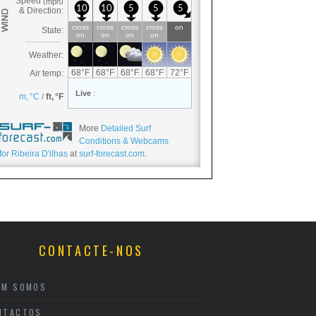
More
Detailed Surf
Conditions & Webcams
for Ribeira D'ilhas
at
surf-forecast.com
.
CONTACTE-NOS
EM SOMOS
NTACTOS