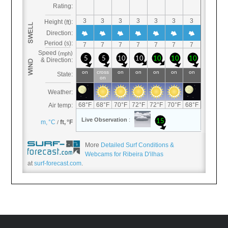
More
Detailed Surf Conditions &
Webcams for Ribeira D'ilhas
at
surf-forecast.com
.