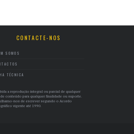
CONTACTE-NOS
EM SOMOS
NTACTOS
CHA TÉCNICA
bida a reprodução integral ou parcial de qualquer
 de conteúdo para qualquer finalidade ou suporte.
ulhamo-nos de escrever segundo o Acordo
gráfico vigente até 1990.